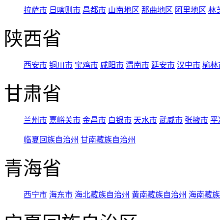
拉萨市
日喀则市
昌都市
山南地区
那曲地区
阿里地区
林
陕西省
西安市
铜川市
宝鸡市
咸阳市
渭南市
延安市
汉中市
榆林
甘肃省
兰州市
嘉峪关市
金昌市
白银市
天水市
武威市
张掖市
平
临夏回族自治州
甘南藏族自治州
青海省
西宁市
海东市
海北藏族自治州
黄南藏族自治州
海南藏族