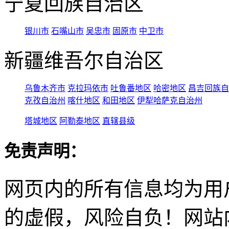
宁夏回族自治区
银川市
石嘴山市
吴忠市
固原市
中卫市
新疆维吾尔自治区
乌鲁木齐市
克拉玛依市
吐鲁番地区
哈密地区
昌吉回族自
克孜自治州
喀什地区
和田地区
伊犁哈萨克自治州
塔城地区
阿勒泰地区
直辖县级
免责声明：
网页内的所有信息均为用
的虚假，风险自负！网站