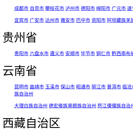
成都市
自贡市
攀枝花市
泸州市
德阳市
绵阳市
广元市
遂
宜宾市
广安市
达州市
雅安市
巴中市
资阳市
阿坝藏族羌
贵州省
贵阳市
六盘水市
遵义市
安顺市
毕节市
铜仁市
黔西南布
云南省
昆明市
曲靖市
玉溪市
保山市
昭通市
丽江市
普洱市
临沧
族自治州
大理白族自治州
德宏傣族景颇族自治州
怒江傈僳族自治
西藏自治区