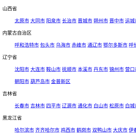
山西省
太原市
大同市
阳泉市
长治市
晋城市
朔州市
晋中市
运城
内蒙古自治区
呼和浩特市
包头市
乌海市
赤峰市
通辽市
鄂尔多斯市
呼
辽宁省
沈阳市
大连市
鞍山市
抚顺市
本溪市
丹东市
锦州市
营口
朝阳市
葫芦岛市
金普新区
吉林省
长春市
吉林市
四平市
辽源市
通化市
白山市
松原市
白城
黑龙江省
哈尔滨市
齐齐哈尔市
鸡西市
鹤岗市
双鸭山市
大庆市
伊