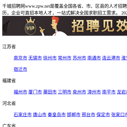
千城招聘网www.zpw.net是覆盖全国各省、市、区县的人
历，企业可直招本地人才，一站式解决全国求职招工需求。 2026
江苏省
南京市
无锡市
徐州市
常州市
苏州市
南通市
连云港市
淮
宿迁市
福建省
福州市
厦门市
莆田市
三明市
泉州市
漳州市
南平市
龙岩
河北省
石家庄市
唐山市
秦皇岛市
邯郸市
邢台市
保定市
张家口
广东省