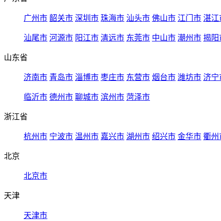
广州市
韶关市
深圳市
珠海市
汕头市
佛山市
江门市
湛江
汕尾市
河源市
阳江市
清远市
东莞市
中山市
潮州市
揭阳
山东省
济南市
青岛市
淄博市
枣庄市
东营市
烟台市
潍坊市
济宁
临沂市
德州市
聊城市
滨州市
菏泽市
浙江省
杭州市
宁波市
温州市
嘉兴市
湖州市
绍兴市
金华市
衢州
北京
北京市
天津
天津市