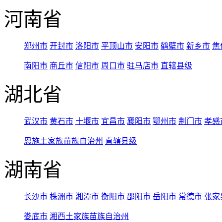
河南省
郑州市
开封市
洛阳市
平顶山市
安阳市
鹤壁市
新乡市
焦
南阳市
商丘市
信阳市
周口市
驻马店市
直辖县级
湖北省
武汉市
黄石市
十堰市
宜昌市
襄阳市
鄂州市
荆门市
孝感
恩施土家族苗族自治州
直辖县级
湖南省
长沙市
株洲市
湘潭市
衡阳市
邵阳市
岳阳市
常德市
张家
娄底市
湘西土家族苗族自治州