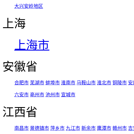
大兴安岭地区
上海
上海市
安徽省
合肥市
芜湖市
蚌埠市
淮南市
马鞍山市
淮北市
铜陵市
安
六安市
亳州市
池州市
宣城市
江西省
南昌市
景德镇市
萍乡市
九江市
新余市
鹰潭市
赣州市
吉