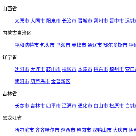
山西省
太原市
大同市
阳泉市
长治市
晋城市
朔州市
晋中市
运城
内蒙古自治区
呼和浩特市
包头市
乌海市
赤峰市
通辽市
鄂尔多斯市
呼
辽宁省
沈阳市
大连市
鞍山市
抚顺市
本溪市
丹东市
锦州市
营口
朝阳市
葫芦岛市
金普新区
吉林省
长春市
吉林市
四平市
辽源市
通化市
白山市
松原市
白城
黑龙江省
哈尔滨市
齐齐哈尔市
鸡西市
鹤岗市
双鸭山市
大庆市
伊