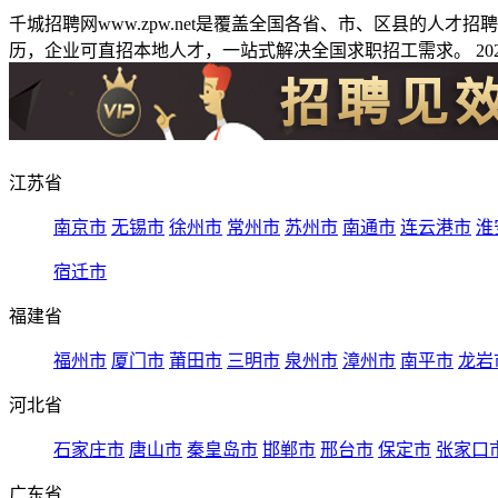
千城招聘网www.zpw.net是覆盖全国各省、市、区县的人
历，企业可直招本地人才，一站式解决全国求职招工需求。 2026
江苏省
南京市
无锡市
徐州市
常州市
苏州市
南通市
连云港市
淮
宿迁市
福建省
福州市
厦门市
莆田市
三明市
泉州市
漳州市
南平市
龙岩
河北省
石家庄市
唐山市
秦皇岛市
邯郸市
邢台市
保定市
张家口
广东省