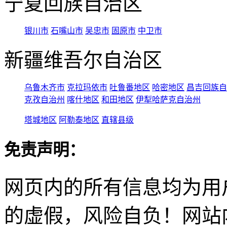
宁夏回族自治区
银川市
石嘴山市
吴忠市
固原市
中卫市
新疆维吾尔自治区
乌鲁木齐市
克拉玛依市
吐鲁番地区
哈密地区
昌吉回族自
克孜自治州
喀什地区
和田地区
伊犁哈萨克自治州
塔城地区
阿勒泰地区
直辖县级
免责声明：
网页内的所有信息均为用
的虚假，风险自负！网站