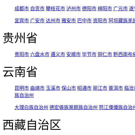
成都市
自贡市
攀枝花市
泸州市
德阳市
绵阳市
广元市
遂
宜宾市
广安市
达州市
雅安市
巴中市
资阳市
阿坝藏族羌
贵州省
贵阳市
六盘水市
遵义市
安顺市
毕节市
铜仁市
黔西南布
云南省
昆明市
曲靖市
玉溪市
保山市
昭通市
丽江市
普洱市
临沧
族自治州
大理白族自治州
德宏傣族景颇族自治州
怒江傈僳族自治
西藏自治区