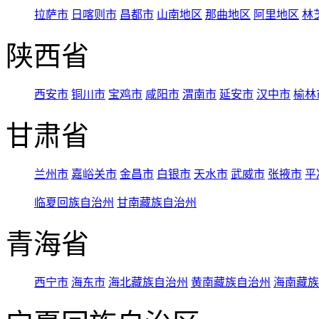
拉萨市
日喀则市
昌都市
山南地区
那曲地区
阿里地区
林
陕西省
西安市
铜川市
宝鸡市
咸阳市
渭南市
延安市
汉中市
榆林
甘肃省
兰州市
嘉峪关市
金昌市
白银市
天水市
武威市
张掖市
平
临夏回族自治州
甘南藏族自治州
青海省
西宁市
海东市
海北藏族自治州
黄南藏族自治州
海南藏族