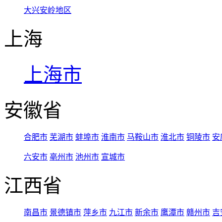
大兴安岭地区
上海
上海市
安徽省
合肥市
芜湖市
蚌埠市
淮南市
马鞍山市
淮北市
铜陵市
安
六安市
亳州市
池州市
宣城市
江西省
南昌市
景德镇市
萍乡市
九江市
新余市
鹰潭市
赣州市
吉