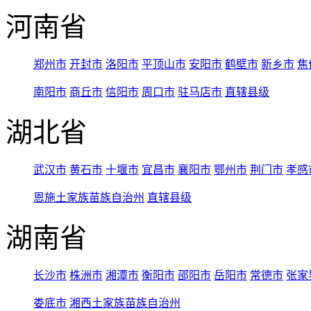
河南省
郑州市
开封市
洛阳市
平顶山市
安阳市
鹤壁市
新乡市
焦
南阳市
商丘市
信阳市
周口市
驻马店市
直辖县级
湖北省
武汉市
黄石市
十堰市
宜昌市
襄阳市
鄂州市
荆门市
孝感
恩施土家族苗族自治州
直辖县级
湖南省
长沙市
株洲市
湘潭市
衡阳市
邵阳市
岳阳市
常德市
张家
娄底市
湘西土家族苗族自治州