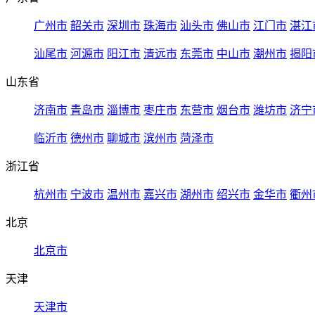
广州市
韶关市
深圳市
珠海市
汕头市
佛山市
江门市
湛江
汕尾市
河源市
阳江市
清远市
东莞市
中山市
潮州市
揭阳
山东省
济南市
青岛市
淄博市
枣庄市
东营市
烟台市
潍坊市
济宁
临沂市
德州市
聊城市
滨州市
菏泽市
浙江省
杭州市
宁波市
温州市
嘉兴市
湖州市
绍兴市
金华市
衢州
北京
北京市
天津
天津市