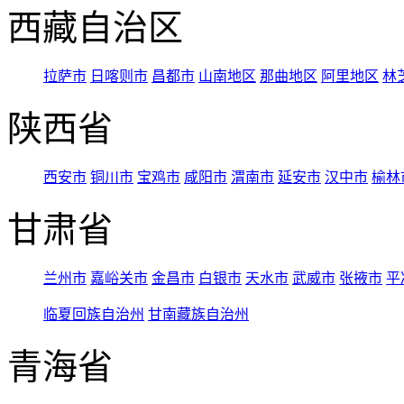
西藏自治区
拉萨市
日喀则市
昌都市
山南地区
那曲地区
阿里地区
林
陕西省
西安市
铜川市
宝鸡市
咸阳市
渭南市
延安市
汉中市
榆林
甘肃省
兰州市
嘉峪关市
金昌市
白银市
天水市
武威市
张掖市
平
临夏回族自治州
甘南藏族自治州
青海省