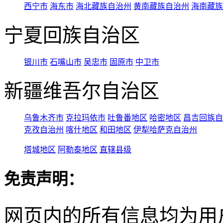
西宁市
海东市
海北藏族自治州
黄南藏族自治州
海南藏族
宁夏回族自治区
银川市
石嘴山市
吴忠市
固原市
中卫市
新疆维吾尔自治区
乌鲁木齐市
克拉玛依市
吐鲁番地区
哈密地区
昌吉回族自
克孜自治州
喀什地区
和田地区
伊犁哈萨克自治州
塔城地区
阿勒泰地区
直辖县级
免责声明：
网页内的所有信息均为用