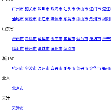
广州市
韶关市
深圳市
珠海市
汕头市
佛山市
江门市
湛江
汕尾市
河源市
阳江市
清远市
东莞市
中山市
潮州市
揭阳
山东省
济南市
青岛市
淄博市
枣庄市
东营市
烟台市
潍坊市
济宁
临沂市
德州市
聊城市
滨州市
菏泽市
浙江省
杭州市
宁波市
温州市
嘉兴市
湖州市
绍兴市
金华市
衢州
北京
北京市
天津
天津市