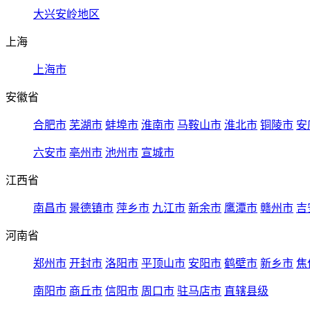
大兴安岭地区
上海
上海市
安徽省
合肥市
芜湖市
蚌埠市
淮南市
马鞍山市
淮北市
铜陵市
安
六安市
亳州市
池州市
宣城市
江西省
南昌市
景德镇市
萍乡市
九江市
新余市
鹰潭市
赣州市
吉
河南省
郑州市
开封市
洛阳市
平顶山市
安阳市
鹤壁市
新乡市
焦
南阳市
商丘市
信阳市
周口市
驻马店市
直辖县级