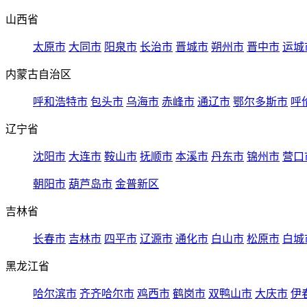
山西省
太原市
大同市
阳泉市
长治市
晋城市
朔州市
晋中市
运城
内蒙古自治区
呼和浩特市
包头市
乌海市
赤峰市
通辽市
鄂尔多斯市
呼
辽宁省
沈阳市
大连市
鞍山市
抚顺市
本溪市
丹东市
锦州市
营口
朝阳市
葫芦岛市
金普新区
吉林省
长春市
吉林市
四平市
辽源市
通化市
白山市
松原市
白城
黑龙江省
哈尔滨市
齐齐哈尔市
鸡西市
鹤岗市
双鸭山市
大庆市
伊