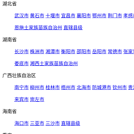
湖北省
武汉市
黄石市
十堰市
宜昌市
襄阳市
鄂州市
荆门市
孝感
恩施土家族苗族自治州
直辖县级
湖南省
长沙市
株洲市
湘潭市
衡阳市
邵阳市
岳阳市
常德市
张家
娄底市
湘西土家族苗族自治州
广西壮族自治区
南宁市
柳州市
桂林市
梧州市
北海市
防城港市
钦州市
贵
来宾市
崇左市
海南省
海口市
三亚市
三沙市
直辖县级