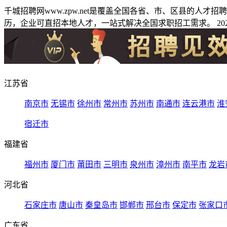
千城招聘网www.zpw.net是覆盖全国各省、市、区县的人
历，企业可直招本地人才，一站式解决全国求职招工需求。 2026
江苏省
南京市
无锡市
徐州市
常州市
苏州市
南通市
连云港市
淮
宿迁市
福建省
福州市
厦门市
莆田市
三明市
泉州市
漳州市
南平市
龙岩
河北省
石家庄市
唐山市
秦皇岛市
邯郸市
邢台市
保定市
张家口
广东省