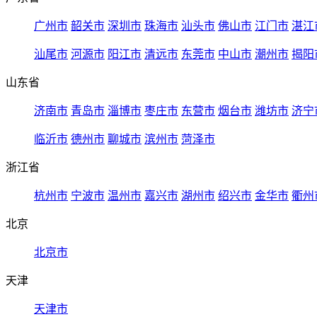
广州市
韶关市
深圳市
珠海市
汕头市
佛山市
江门市
湛江
汕尾市
河源市
阳江市
清远市
东莞市
中山市
潮州市
揭阳
山东省
济南市
青岛市
淄博市
枣庄市
东营市
烟台市
潍坊市
济宁
临沂市
德州市
聊城市
滨州市
菏泽市
浙江省
杭州市
宁波市
温州市
嘉兴市
湖州市
绍兴市
金华市
衢州
北京
北京市
天津
天津市