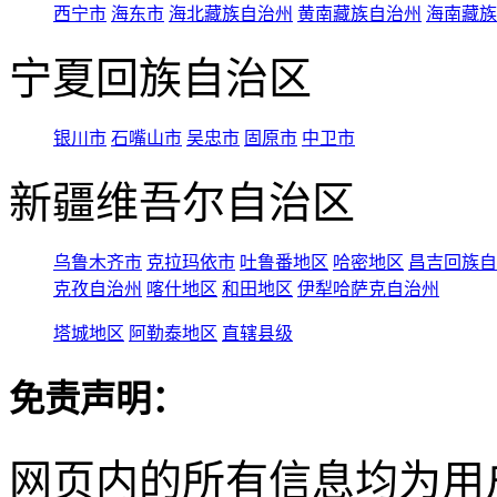
西宁市
海东市
海北藏族自治州
黄南藏族自治州
海南藏族
宁夏回族自治区
银川市
石嘴山市
吴忠市
固原市
中卫市
新疆维吾尔自治区
乌鲁木齐市
克拉玛依市
吐鲁番地区
哈密地区
昌吉回族自
克孜自治州
喀什地区
和田地区
伊犁哈萨克自治州
塔城地区
阿勒泰地区
直辖县级
免责声明：
网页内的所有信息均为用