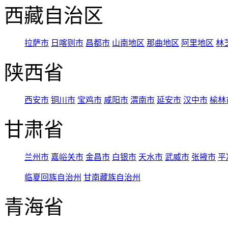
西藏自治区
拉萨市
日喀则市
昌都市
山南地区
那曲地区
阿里地区
林
陕西省
西安市
铜川市
宝鸡市
咸阳市
渭南市
延安市
汉中市
榆林
甘肃省
兰州市
嘉峪关市
金昌市
白银市
天水市
武威市
张掖市
平
临夏回族自治州
甘南藏族自治州
青海省