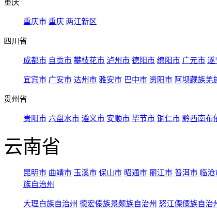
重庆
重庆市
重庆
两江新区
四川省
成都市
自贡市
攀枝花市
泸州市
德阳市
绵阳市
广元市
遂
宜宾市
广安市
达州市
雅安市
巴中市
资阳市
阿坝藏族羌
贵州省
贵阳市
六盘水市
遵义市
安顺市
毕节市
铜仁市
黔西南布
云南省
昆明市
曲靖市
玉溪市
保山市
昭通市
丽江市
普洱市
临沧
族自治州
大理白族自治州
德宏傣族景颇族自治州
怒江傈僳族自治