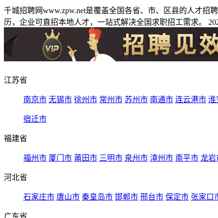
千城招聘网www.zpw.net是覆盖全国各省、市、区县的人
历，企业可直招本地人才，一站式解决全国求职招工需求。 2026
江苏省
南京市
无锡市
徐州市
常州市
苏州市
南通市
连云港市
淮
宿迁市
福建省
福州市
厦门市
莆田市
三明市
泉州市
漳州市
南平市
龙岩
河北省
石家庄市
唐山市
秦皇岛市
邯郸市
邢台市
保定市
张家口
广东省