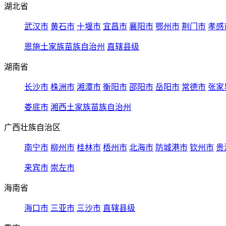
湖北省
武汉市
黄石市
十堰市
宜昌市
襄阳市
鄂州市
荆门市
孝感
恩施土家族苗族自治州
直辖县级
湖南省
长沙市
株洲市
湘潭市
衡阳市
邵阳市
岳阳市
常德市
张家
娄底市
湘西土家族苗族自治州
广西壮族自治区
南宁市
柳州市
桂林市
梧州市
北海市
防城港市
钦州市
贵
来宾市
崇左市
海南省
海口市
三亚市
三沙市
直辖县级