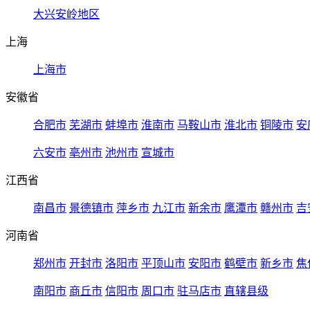
大兴安岭地区
上海
上海市
安徽省
合肥市
芜湖市
蚌埠市
淮南市
马鞍山市
淮北市
铜陵市
安
六安市
亳州市
池州市
宣城市
江西省
南昌市
景德镇市
萍乡市
九江市
新余市
鹰潭市
赣州市
吉
河南省
郑州市
开封市
洛阳市
平顶山市
安阳市
鹤壁市
新乡市
焦
南阳市
商丘市
信阳市
周口市
驻马店市
直辖县级