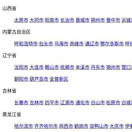
山西省
太原市
大同市
阳泉市
长治市
晋城市
朔州市
晋中市
运城
内蒙古自治区
呼和浩特市
包头市
乌海市
赤峰市
通辽市
鄂尔多斯市
呼
辽宁省
沈阳市
大连市
鞍山市
抚顺市
本溪市
丹东市
锦州市
营口
朝阳市
葫芦岛市
金普新区
吉林省
长春市
吉林市
四平市
辽源市
通化市
白山市
松原市
白城
黑龙江省
哈尔滨市
齐齐哈尔市
鸡西市
鹤岗市
双鸭山市
大庆市
伊