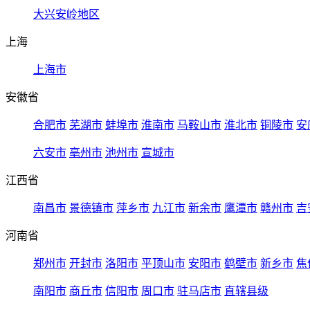
大兴安岭地区
上海
上海市
安徽省
合肥市
芜湖市
蚌埠市
淮南市
马鞍山市
淮北市
铜陵市
安
六安市
亳州市
池州市
宣城市
江西省
南昌市
景德镇市
萍乡市
九江市
新余市
鹰潭市
赣州市
吉
河南省
郑州市
开封市
洛阳市
平顶山市
安阳市
鹤壁市
新乡市
焦
南阳市
商丘市
信阳市
周口市
驻马店市
直辖县级