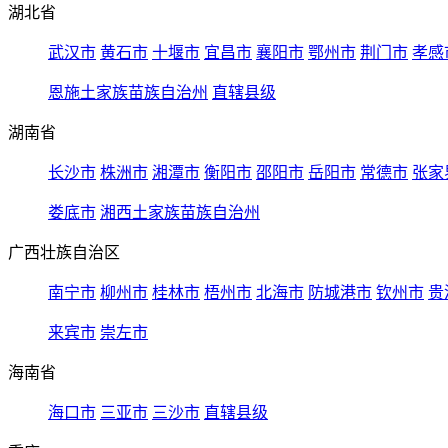
湖北省
武汉市
黄石市
十堰市
宜昌市
襄阳市
鄂州市
荆门市
孝感
恩施土家族苗族自治州
直辖县级
湖南省
长沙市
株洲市
湘潭市
衡阳市
邵阳市
岳阳市
常德市
张家
娄底市
湘西土家族苗族自治州
广西壮族自治区
南宁市
柳州市
桂林市
梧州市
北海市
防城港市
钦州市
贵
来宾市
崇左市
海南省
海口市
三亚市
三沙市
直辖县级