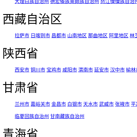
大理白族自治州
德宏傣族景颇族自治州
怒江傈僳族自治
西藏自治区
拉萨市
日喀则市
昌都市
山南地区
那曲地区
阿里地区
林
陕西省
西安市
铜川市
宝鸡市
咸阳市
渭南市
延安市
汉中市
榆林
甘肃省
兰州市
嘉峪关市
金昌市
白银市
天水市
武威市
张掖市
平
临夏回族自治州
甘南藏族自治州
青海省