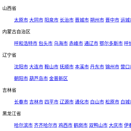
山西省
太原市
大同市
阳泉市
长治市
晋城市
朔州市
晋中市
运城
内蒙古自治区
呼和浩特市
包头市
乌海市
赤峰市
通辽市
鄂尔多斯市
呼
辽宁省
沈阳市
大连市
鞍山市
抚顺市
本溪市
丹东市
锦州市
营口
朝阳市
葫芦岛市
金普新区
吉林省
长春市
吉林市
四平市
辽源市
通化市
白山市
松原市
白城
黑龙江省
哈尔滨市
齐齐哈尔市
鸡西市
鹤岗市
双鸭山市
大庆市
伊