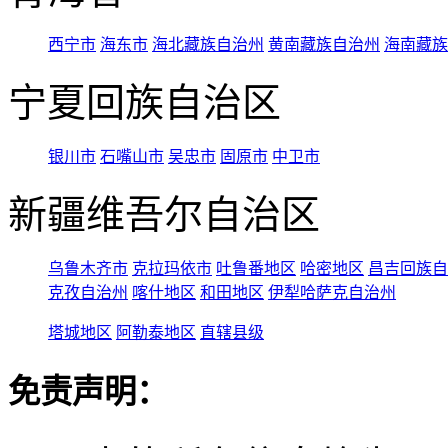
西宁市
海东市
海北藏族自治州
黄南藏族自治州
海南藏族
宁夏回族自治区
银川市
石嘴山市
吴忠市
固原市
中卫市
新疆维吾尔自治区
乌鲁木齐市
克拉玛依市
吐鲁番地区
哈密地区
昌吉回族自
克孜自治州
喀什地区
和田地区
伊犁哈萨克自治州
塔城地区
阿勒泰地区
直辖县级
免责声明：