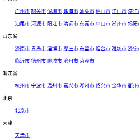
广州市
韶关市
深圳市
珠海市
汕头市
佛山市
江门市
湛江
汕尾市
河源市
阳江市
清远市
东莞市
中山市
潮州市
揭阳
山东省
济南市
青岛市
淄博市
枣庄市
东营市
烟台市
潍坊市
济宁
临沂市
德州市
聊城市
滨州市
菏泽市
浙江省
杭州市
宁波市
温州市
嘉兴市
湖州市
绍兴市
金华市
衢州
北京
北京市
天津
天津市