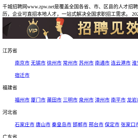
千城招聘网www.zpw.net是覆盖全国各省、市、区县的人
历，企业可直招本地人才，一站式解决全国求职招工需求。 2026
江苏省
南京市
无锡市
徐州市
常州市
苏州市
南通市
连云港市
淮
宿迁市
福建省
福州市
厦门市
莆田市
三明市
泉州市
漳州市
南平市
龙岩
河北省
石家庄市
唐山市
秦皇岛市
邯郸市
邢台市
保定市
张家口
广东省