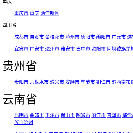
重庆
重庆市
重庆
两江新区
四川省
成都市
自贡市
攀枝花市
泸州市
德阳市
绵阳市
广元市
遂
宜宾市
广安市
达州市
雅安市
巴中市
资阳市
阿坝藏族羌
贵州省
贵阳市
六盘水市
遵义市
安顺市
毕节市
铜仁市
黔西南布
云南省
昆明市
曲靖市
玉溪市
保山市
昭通市
丽江市
普洱市
临沧
族自治州