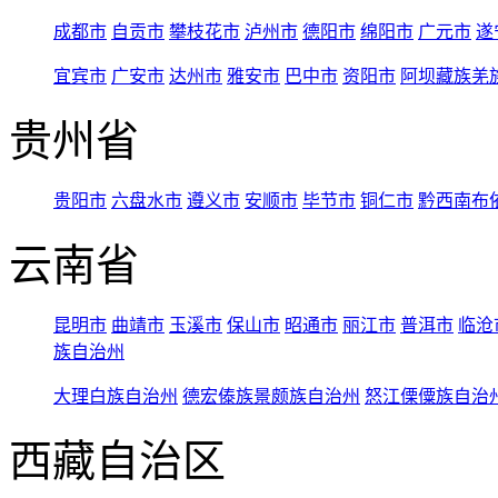
成都市
自贡市
攀枝花市
泸州市
德阳市
绵阳市
广元市
遂
宜宾市
广安市
达州市
雅安市
巴中市
资阳市
阿坝藏族羌
贵州省
贵阳市
六盘水市
遵义市
安顺市
毕节市
铜仁市
黔西南布
云南省
昆明市
曲靖市
玉溪市
保山市
昭通市
丽江市
普洱市
临沧
族自治州
大理白族自治州
德宏傣族景颇族自治州
怒江傈僳族自治
西藏自治区