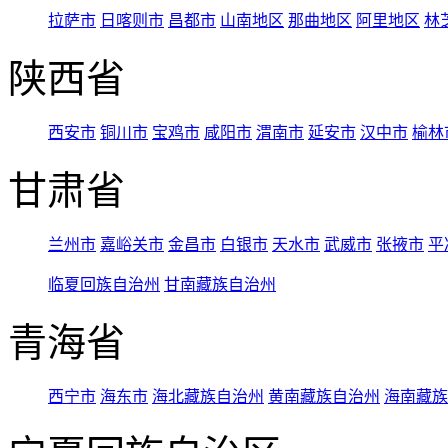
拉萨市
日喀则市
昌都市
山南地区
那曲地区
阿里地区
林
陕西省
西安市
铜川市
宝鸡市
咸阳市
渭南市
延安市
汉中市
榆林
甘肃省
兰州市
嘉峪关市
金昌市
白银市
天水市
武威市
张掖市
平
临夏回族自治州
甘南藏族自治州
青海省
西宁市
海东市
海北藏族自治州
黄南藏族自治州
海南藏族