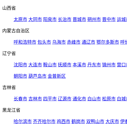
山西省
太原市
大同市
阳泉市
长治市
晋城市
朔州市
晋中市
运城
内蒙古自治区
呼和浩特市
包头市
乌海市
赤峰市
通辽市
鄂尔多斯市
呼
辽宁省
沈阳市
大连市
鞍山市
抚顺市
本溪市
丹东市
锦州市
营口
朝阳市
葫芦岛市
金普新区
吉林省
长春市
吉林市
四平市
辽源市
通化市
白山市
松原市
白城
黑龙江省
哈尔滨市
齐齐哈尔市
鸡西市
鹤岗市
双鸭山市
大庆市
伊