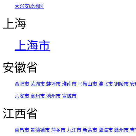
大兴安岭地区
上海
上海市
安徽省
合肥市
芜湖市
蚌埠市
淮南市
马鞍山市
淮北市
铜陵市
安
六安市
亳州市
池州市
宣城市
江西省
南昌市
景德镇市
萍乡市
九江市
新余市
鹰潭市
赣州市
吉