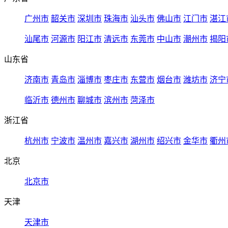
广州市
韶关市
深圳市
珠海市
汕头市
佛山市
江门市
湛江
汕尾市
河源市
阳江市
清远市
东莞市
中山市
潮州市
揭阳
山东省
济南市
青岛市
淄博市
枣庄市
东营市
烟台市
潍坊市
济宁
临沂市
德州市
聊城市
滨州市
菏泽市
浙江省
杭州市
宁波市
温州市
嘉兴市
湖州市
绍兴市
金华市
衢州
北京
北京市
天津
天津市