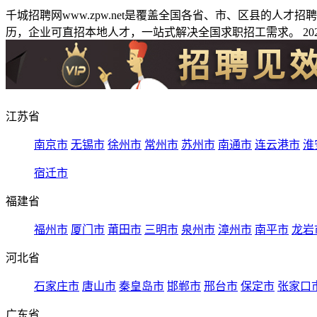
千城招聘网www.zpw.net是覆盖全国各省、市、区县的人
历，企业可直招本地人才，一站式解决全国求职招工需求。 2026
江苏省
南京市
无锡市
徐州市
常州市
苏州市
南通市
连云港市
淮
宿迁市
福建省
福州市
厦门市
莆田市
三明市
泉州市
漳州市
南平市
龙岩
河北省
石家庄市
唐山市
秦皇岛市
邯郸市
邢台市
保定市
张家口
广东省