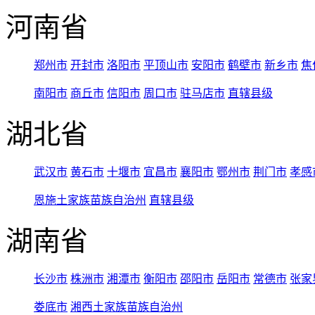
河南省
郑州市
开封市
洛阳市
平顶山市
安阳市
鹤壁市
新乡市
焦
南阳市
商丘市
信阳市
周口市
驻马店市
直辖县级
湖北省
武汉市
黄石市
十堰市
宜昌市
襄阳市
鄂州市
荆门市
孝感
恩施土家族苗族自治州
直辖县级
湖南省
长沙市
株洲市
湘潭市
衡阳市
邵阳市
岳阳市
常德市
张家
娄底市
湘西土家族苗族自治州