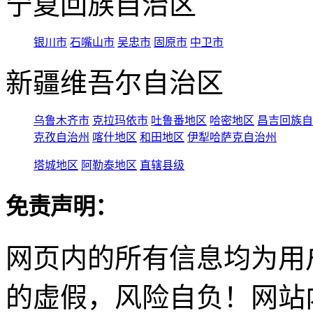
宁夏回族自治区
银川市
石嘴山市
吴忠市
固原市
中卫市
新疆维吾尔自治区
乌鲁木齐市
克拉玛依市
吐鲁番地区
哈密地区
昌吉回族自
克孜自治州
喀什地区
和田地区
伊犁哈萨克自治州
塔城地区
阿勒泰地区
直辖县级
免责声明：
网页内的所有信息均为用
的虚假，风险自负！网站