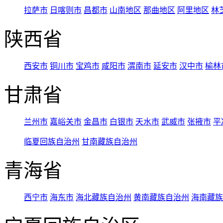
拉萨市
日喀则市
昌都市
山南地区
那曲地区
阿里地区
林
陕西省
西安市
铜川市
宝鸡市
咸阳市
渭南市
延安市
汉中市
榆林
甘肃省
兰州市
嘉峪关市
金昌市
白银市
天水市
武威市
张掖市
平
临夏回族自治州
甘南藏族自治州
青海省
西宁市
海东市
海北藏族自治州
黄南藏族自治州
海南藏族