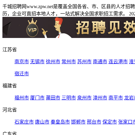
千城招聘网www.zpw.net是覆盖全国各省、市、区县的人
历，企业可直招本地人才，一站式解决全国求职招工需求。 2026
江苏省
南京市
无锡市
徐州市
常州市
苏州市
南通市
连云港市
淮
宿迁市
福建省
福州市
厦门市
莆田市
三明市
泉州市
漳州市
南平市
龙岩
河北省
石家庄市
唐山市
秦皇岛市
邯郸市
邢台市
保定市
张家口
广东省