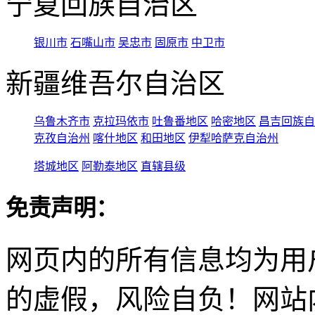
宁夏回族自治区
银川市
石嘴山市
吴忠市
固原市
中卫市
新疆维吾尔自治区
乌鲁木齐市
克拉玛依市
吐鲁番地区
哈密地区
昌吉回族自
克孜自治州
喀什地区
和田地区
伊犁哈萨克自治州
塔城地区
阿勒泰地区
直辖县级
免责声明：
网页内的所有信息均为用
的虚假，风险自负！网站