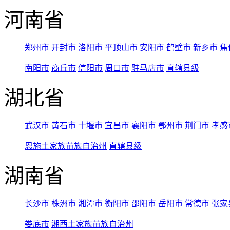
河南省
郑州市
开封市
洛阳市
平顶山市
安阳市
鹤壁市
新乡市
焦
南阳市
商丘市
信阳市
周口市
驻马店市
直辖县级
湖北省
武汉市
黄石市
十堰市
宜昌市
襄阳市
鄂州市
荆门市
孝感
恩施土家族苗族自治州
直辖县级
湖南省
长沙市
株洲市
湘潭市
衡阳市
邵阳市
岳阳市
常德市
张家
娄底市
湘西土家族苗族自治州