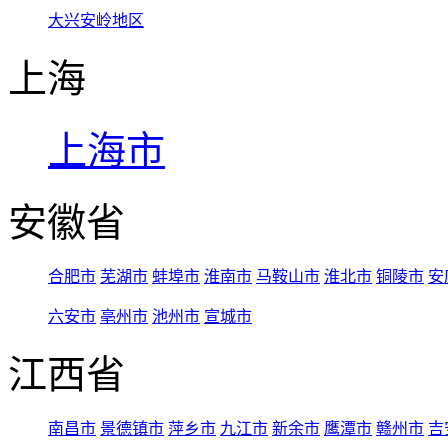
大兴安岭地区
上海
上海市
安徽省
合肥市
芜湖市
蚌埠市
淮南市
马鞍山市
淮北市
铜陵市
安
六安市
亳州市
池州市
宣城市
江西省
南昌市
景德镇市
萍乡市
九江市
新余市
鹰潭市
赣州市
吉