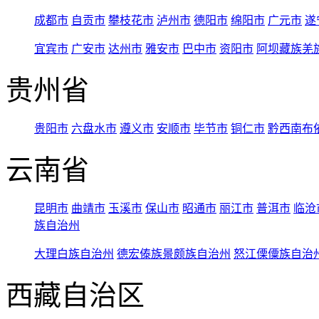
成都市
自贡市
攀枝花市
泸州市
德阳市
绵阳市
广元市
遂
宜宾市
广安市
达州市
雅安市
巴中市
资阳市
阿坝藏族羌
贵州省
贵阳市
六盘水市
遵义市
安顺市
毕节市
铜仁市
黔西南布
云南省
昆明市
曲靖市
玉溪市
保山市
昭通市
丽江市
普洱市
临沧
族自治州
大理白族自治州
德宏傣族景颇族自治州
怒江傈僳族自治
西藏自治区