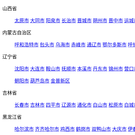
山西省
太原市
大同市
阳泉市
长治市
晋城市
朔州市
晋中市
运城
内蒙古自治区
呼和浩特市
包头市
乌海市
赤峰市
通辽市
鄂尔多斯市
呼
辽宁省
沈阳市
大连市
鞍山市
抚顺市
本溪市
丹东市
锦州市
营口
朝阳市
葫芦岛市
金普新区
吉林省
长春市
吉林市
四平市
辽源市
通化市
白山市
松原市
白城
黑龙江省
哈尔滨市
齐齐哈尔市
鸡西市
鹤岗市
双鸭山市
大庆市
伊