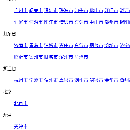
广州市
韶关市
深圳市
珠海市
汕头市
佛山市
江门市
湛江
汕尾市
河源市
阳江市
清远市
东莞市
中山市
潮州市
揭阳
山东省
济南市
青岛市
淄博市
枣庄市
东营市
烟台市
潍坊市
济宁
临沂市
德州市
聊城市
滨州市
菏泽市
浙江省
杭州市
宁波市
温州市
嘉兴市
湖州市
绍兴市
金华市
衢州
北京
北京市
天津
天津市